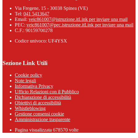
Via Fregene, 15 - 30038 Spinea (VE)
Tel:
041 5413647
Email:
veic861007@istruzione.it
Link per inviare una mail
PEC:
veic861007@pec.istruzione.it
Link per inviare una mail
C.F.: 90159700278
Codice univoco: UF4YSX
Sezione Link Utili
Cookie policy
Note legali
Informativa Privacy
Ufficio Relazioni con il Pubblico
Dichiarazione di accessibilità
Obiettivi di accessibilità
Whistleblowing
Gestione consensi cookie
Amministrazione trasparente
Pagina visualizzata
678570
volte