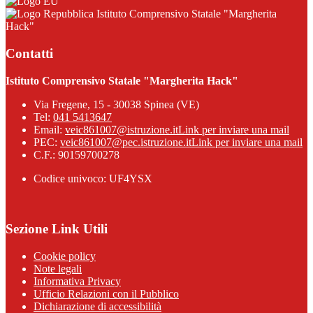
Istituto Comprensivo Statale "Margherita
Hack"
Contatti
Istituto Comprensivo Statale "Margherita Hack"
Via Fregene, 15 - 30038 Spinea (VE)
Tel:
041 5413647
Email:
veic861007@istruzione.it
Link per inviare una mail
PEC:
veic861007@pec.istruzione.it
Link per inviare una mail
C.F.: 90159700278
Codice univoco: UF4YSX
Sezione Link Utili
Cookie policy
Note legali
Informativa Privacy
Ufficio Relazioni con il Pubblico
Dichiarazione di accessibilità