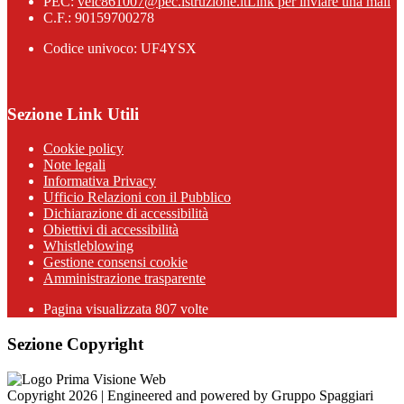
PEC:
veic861007@pec.istruzione.it
Link per inviare una mail
C.F.: 90159700278
Codice univoco: UF4YSX
Sezione Link Utili
Cookie policy
Note legali
Informativa Privacy
Ufficio Relazioni con il Pubblico
Dichiarazione di accessibilità
Obiettivi di accessibilità
Whistleblowing
Gestione consensi cookie
Amministrazione trasparente
Pagina visualizzata
807
volte
Sezione Copyright
Copyright 2026 | Engineered and powered by Gruppo Spaggiari