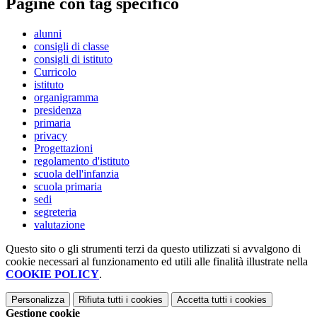
Pagine con tag specifico
alunni
consigli di classe
consigli di istituto
Curricolo
istituto
organigramma
presidenza
primaria
privacy
Progettazioni
regolamento d'istituto
scuola dell'infanzia
scuola primaria
sedi
segreteria
valutazione
Questo sito o gli strumenti terzi da questo utilizzati si avvalgono di
cookie necessari al funzionamento ed utili alle finalità illustrate nella
COOKIE POLICY
.
Personalizza
Rifiuta tutti
i cookies
Accetta tutti
i cookies
Gestione cookie