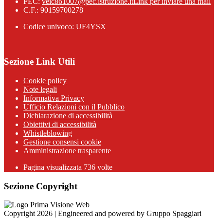
PEC:
veic861007@pec.istruzione.it
Link per inviare una mail
C.F.: 90159700278
Codice univoco: UF4YSX
Sezione Link Utili
Cookie policy
Note legali
Informativa Privacy
Ufficio Relazioni con il Pubblico
Dichiarazione di accessibilità
Obiettivi di accessibilità
Whistleblowing
Gestione consensi cookie
Amministrazione trasparente
Pagina visualizzata
736
volte
Sezione Copyright
Copyright 2026 | Engineered and powered by Gruppo Spaggiari