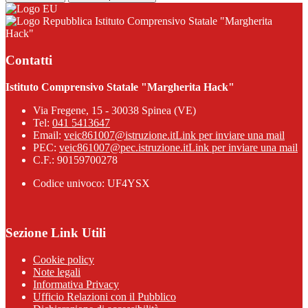
Istituto Comprensivo Statale "Margherita
Hack"
Contatti
Istituto Comprensivo Statale "Margherita Hack"
Via Fregene, 15 - 30038 Spinea (VE)
Tel:
041 5413647
Email:
veic861007@istruzione.it
Link per inviare una mail
PEC:
veic861007@pec.istruzione.it
Link per inviare una mail
C.F.: 90159700278
Codice univoco: UF4YSX
Sezione Link Utili
Cookie policy
Note legali
Informativa Privacy
Ufficio Relazioni con il Pubblico