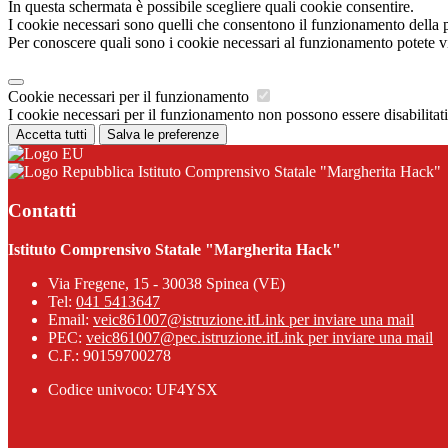
In questa schermata è possibile scegliere quali cookie consentire.
I cookie necessari sono quelli che consentono il funzionamento della pi
Per conoscere quali sono i cookie necessari al funzionamento potete v
Cookie necessari per il funzionamento
I cookie necessari per il funzionamento non possono essere disabilitati.
Accetta tutti
Salva le preferenze
Istituto Comprensivo Statale "Margherita Hack"
Contatti
Istituto Comprensivo Statale "Margherita Hack"
Via Fregene, 15 - 30038 Spinea (VE)
Tel:
041 5413647
Email:
veic861007@istruzione.it
Link per inviare una mail
PEC:
veic861007@pec.istruzione.it
Link per inviare una mail
C.F.: 90159700278
Codice univoco: UF4YSX