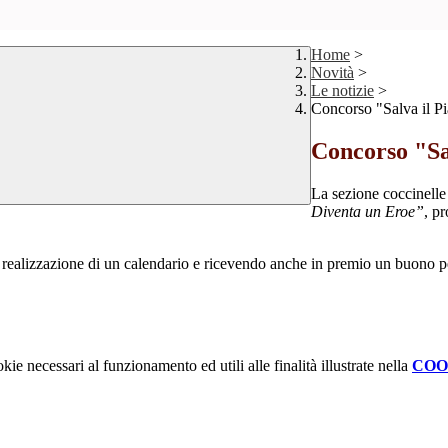
Home
>
Novità
>
Le notizie
>
Concorso "Salva il Pi
Concorso "Sal
La sezione coccinelle
Diventa un Eroe
”
, p
 la realizzazione di un calendario e ricevendo anche in premio un buono pe
kie necessari al funzionamento ed utili alle finalità illustrate nella
COO