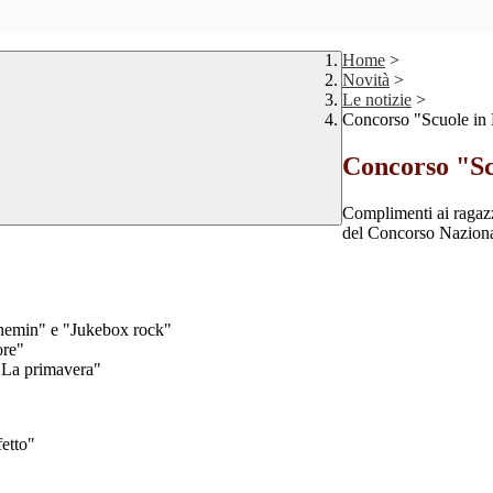
Home
>
Novità
>
Le notizie
>
Concorso "Scuole in
Concorso "Sc
Complimenti ai ragaz
del Concorso Nazional
 chemin" e "Jukebox rock"
ore"
 "La primavera"
fetto"