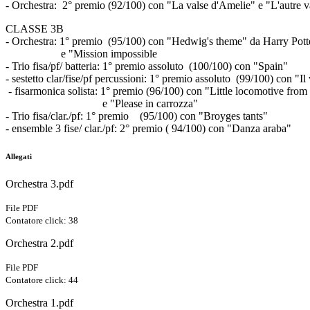
- Orchestra: 2° premio (92/100) con "La valse d'Amelie" e "L'autre 
CLASSE 3B
- Orchestra: 1° premio (95/100) con "Hedwig's theme" da Harry Potte
e "Mission impossible
- Trio fisa/pf/ batteria: 1° premio assoluto (100/100) con "Spain"
- sestetto clar/fise/pf percussioni: 1° premio assoluto (99/100) con "Il
- fisarmonica solista: 1° premio (96/100) con "Little locomotive fr
e "Please in carrozza"
- Trio fisa/clar./pf: 1° premio (95/100) con "Broyges tants"
- ensemble 3 fise/ clar./pf: 2° premio ( 94/100) con "Danza araba"
Allegati
Orchestra 3.pdf
File PDF
Contatore click: 38
Orchestra 2.pdf
File PDF
Contatore click: 44
Orchestra 1.pdf