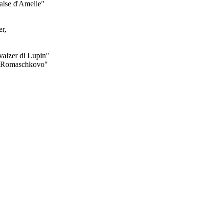
valse d'Amelie"
r,
 valzer di Lupin"
om Romaschkovo"