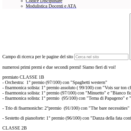
Codice Disciplinare
Modulistica Docenti e ATA
Campo di ricerca per le pagine del sito
numerosi primi premi e due secondi premi! S
iamo fieri di voi!
premiato CLASSE 1B
- Orchestra: 1° premio (97/100) con "Spaghetti western"
- fisarmonica solista: 1° premio assoluto ( 99/100) con "Vois sur ton
- fisarmonica solista: 1° premio (97/100) con "Minuetto" e "Bianco fi
- fisarmonica solista: 1° premio (95/100) con "Tema di Papageno" e
- Trio di fisarmoniche: 2°premio (91/100) con "The bare necessities"
- Sestetto di pianoforte: 1° premio (96/100) con "Danza della fata con
CLASSE 2B