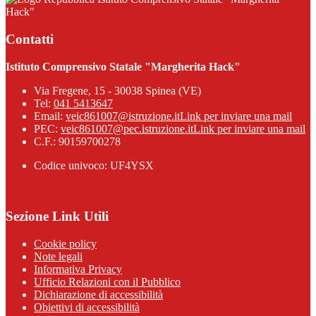
Hack"
Contatti
Istituto Comprensivo Statale "Margherita Hack"
Via Fregene, 15 - 30038 Spinea (VE)
Tel:
041 5413647
Email:
veic861007@istruzione.it
Link per inviare una mail
PEC:
veic861007@pec.istruzione.it
Link per inviare una mail
C.F.: 90159700278
Codice univoco: UF4YSX
Sezione Link Utili
Cookie policy
Note legali
Informativa Privacy
Ufficio Relazioni con il Pubblico
Dichiarazione di accessibilità
Obiettivi di accessibilità