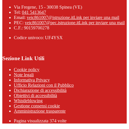
Via Fregene, 15 - 30038 Spinea (VE)
Tel:
041 5413647
Email:
veic861007@istruzione.it
Link per inviare una mail
PEC:
veic861007@pec.istruzione.it
Link per inviare una mail
C.F.: 90159700278
Codice univoco: UF4YSX
Sezione Link Utili
Cookie policy
Note legali
Informativa Privacy
Ufficio Relazioni con il Pubblico
Dichiarazione di accessibilità
Obiettivi di accessibilità
Whistleblowing
Gestione consensi cookie
Amministrazione trasparente
Pagina visualizzata
374
volte