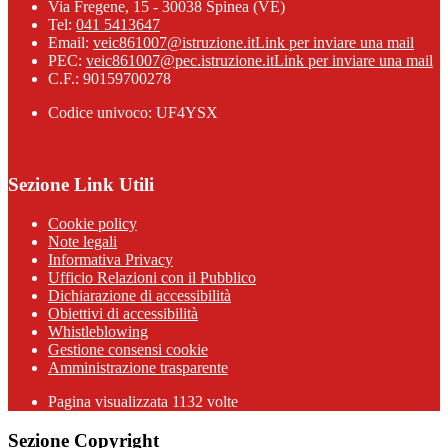
Via Fregene, 15 - 30038 Spinea (VE)
Tel:
041 5413647
Email:
veic861007@istruzione.it
Link per inviare una mail
PEC:
veic861007@pec.istruzione.it
Link per inviare una mail
C.F.: 90159700278
Codice univoco: UF4YSX
Sezione Link Utili
Cookie policy
Note legali
Informativa Privacy
Ufficio Relazioni con il Pubblico
Dichiarazione di accessibilità
Obiettivi di accessibilità
Whistleblowing
Gestione consensi cookie
Amministrazione trasparente
Pagina visualizzata
1132
volte
Sezione Copyright