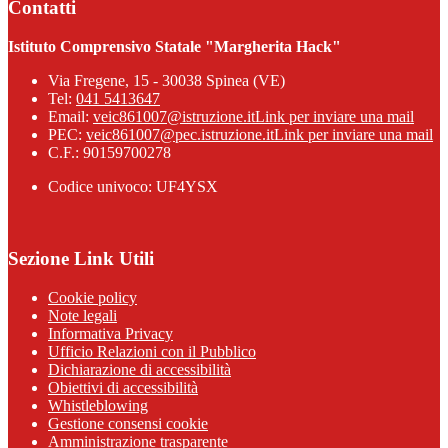
Contatti
Istituto Comprensivo Statale "Margherita Hack"
Via Fregene, 15 - 30038 Spinea (VE)
Tel:
041 5413647
Email:
veic861007@istruzione.it
Link per inviare una mail
PEC:
veic861007@pec.istruzione.it
Link per inviare una mail
C.F.: 90159700278
Codice univoco: UF4YSX
Sezione Link Utili
Cookie policy
Note legali
Informativa Privacy
Ufficio Relazioni con il Pubblico
Dichiarazione di accessibilità
Obiettivi di accessibilità
Whistleblowing
Gestione consensi cookie
Amministrazione trasparente