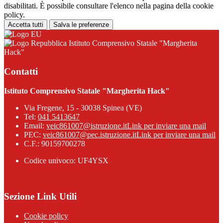
disabilitati. È possibile consultare l'elenco nella pagina della cookie
policy.
Accetta tutti
Salva le preferenze
Istituto Comprensivo Statale "Margherita
Hack"
Contatti
Istituto Comprensivo Statale "Margherita Hack"
Via Fregene, 15 - 30038 Spinea (VE)
Tel:
041 5413647
Email:
veic861007@istruzione.it
Link per inviare una mail
PEC:
veic861007@pec.istruzione.it
Link per inviare una mail
C.F.: 90159700278
Codice univoco: UF4YSX
Sezione Link Utili
Cookie policy