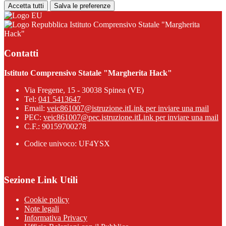
Accetta tutti
Salva le preferenze
Istituto Comprensivo Statale "Margherita
Hack"
Contatti
Istituto Comprensivo Statale "Margherita Hack"
Via Fregene, 15 - 30038 Spinea (VE)
Tel:
041 5413647
Email:
veic861007@istruzione.it
Link per inviare una mail
PEC:
veic861007@pec.istruzione.it
Link per inviare una mail
C.F.: 90159700278
Codice univoco: UF4YSX
Sezione Link Utili
Cookie policy
Note legali
Informativa Privacy