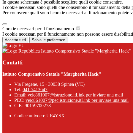
In questa schermata è possibile scegliere quali cookie consentire.
I cookie necessari sono quelli che consentono il funzionamento della pi
Per conoscere quali sono i cookie necessari al funzionamento potete v
Cookie necessari per il funzionamento
I cookie necessari per il funzionamento non possono essere disabilitati.
Accetta tutti
Salva le preferenze
Istituto Comprensivo Statale "Margherita Hack"
Contatti
Istituto Comprensivo Statale "Margherita Hack"
Via Fregene, 15 - 30038 Spinea (VE)
Tel:
041 5413647
Email:
veic861007@istruzione.it
Link per inviare una mail
PEC:
veic861007@pec.istruzione.it
Link per inviare una mail
C.F.: 90159700278
Codice univoco: UF4YSX