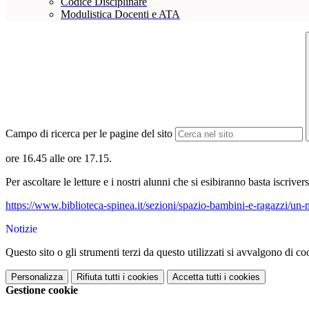
Codice Disciplinare
Modulistica Docenti e ATA
Campo di ricerca per le pagine del sito
ore 16.45 alle ore 17.15.
Per ascoltare le letture e i nostri alunni che si esibiranno basta iscriver
https://www.biblioteca-spinea.it/sezioni/spazio-bambini-e-ragazzi/un-m
Notizie
Questo sito o gli strumenti terzi da questo utilizzati si avvalgono di coo
Personalizza
Rifiuta tutti
i cookies
Accetta tutti
i cookies
Gestione cookie