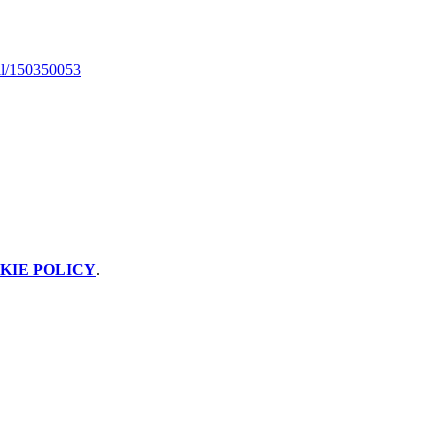
all/150350053
KIE POLICY
.