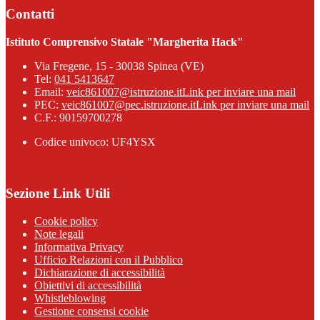
Contatti
Istituto Comprensivo Statale "Margherita Hack"
Via Fregene, 15 - 30038 Spinea (VE)
Tel:
041 5413647
Email:
veic861007@istruzione.it
Link per inviare una mail
PEC:
veic861007@pec.istruzione.it
Link per inviare una mail
C.F.: 90159700278
Codice univoco: UF4YSX
Sezione Link Utili
Cookie policy
Note legali
Informativa Privacy
Ufficio Relazioni con il Pubblico
Dichiarazione di accessibilità
Obiettivi di accessibilità
Whistleblowing
Gestione consensi cookie