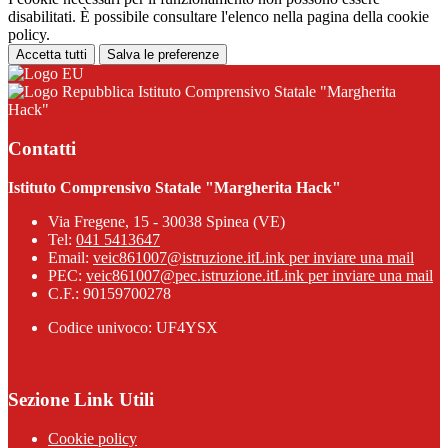
disabilitati. È possibile consultare l'elenco nella pagina della cookie
policy.
Accetta tutti
Salva le preferenze
Istituto Comprensivo Statale "Margherita
Hack"
Contatti
Istituto Comprensivo Statale "Margherita Hack"
Via Fregene, 15 - 30038 Spinea (VE)
Tel:
041 5413647
Email:
veic861007@istruzione.it
Link per inviare una mail
PEC:
veic861007@pec.istruzione.it
Link per inviare una mail
C.F.: 90159700278
Codice univoco: UF4YSX
Sezione Link Utili
Cookie policy