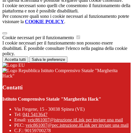
In questa schermata è possibile scegliere quali cookie consentire.
I cookie necessari sono quelli che consentono il funzionamento della
piattaforma e non è possibile disabilitarli.
Per conoscere quali sono i cookie necessari al funzionamento potete
visionare la
COOKIE POLICY
.
Cookie necessari per il funzionamento
I cookie necessari per il funzionamento non possono essere
disabilitati. È possibile consultare l'elenco nella pagina della cookie
policy.
Accetta tutti
Salva le preferenze
Istituto Comprensivo Statale "Margherita
Hack"
Contatti
Istituto Comprensivo Statale "Margherita Hack"
Via Fregene, 15 - 30038 Spinea (VE)
Tel:
041 5413647
Email:
veic861007@istruzione.it
Link per inviare una mail
PEC:
veic861007@pec.istruzione.it
Link per inviare una mail
C.F.: 90159700278