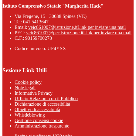
Istituto Comprensivo Statale "Margherita Hack"
Via Fregene, 15 - 30038 Spinea (VE)
Tel:
041 5413647
Email:
veic861007@istruzione.it
Link per inviare una mail
PEC:
veic861007@pec.istruzione.it
Link per inviare una mail
C.F.: 90159700278
Codice univoco: UF4YSX
Sezione Link Utili
Cookie policy
Note legali
Informativa Privacy
Ufficio Relazioni con il Pubblico
Dichiarazione di accessibilità
Obiettivi di accessibilità
Whistleblowing
Gestione consensi cookie
Amministrazione trasparente