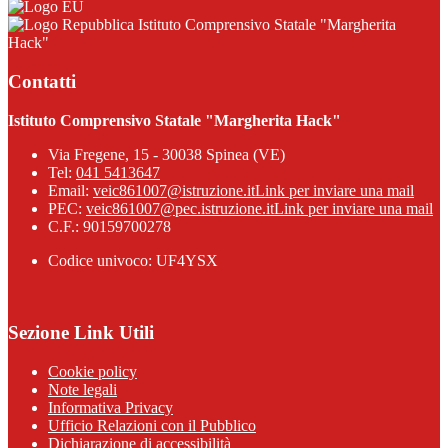
Istituto Comprensivo Statale "Margherita
Hack"
Contatti
Istituto Comprensivo Statale "Margherita Hack"
Via Fregene, 15 - 30038 Spinea (VE)
Tel:
041 5413647
Email:
veic861007@istruzione.it
Link per inviare una mail
PEC:
veic861007@pec.istruzione.it
Link per inviare una mail
C.F.: 90159700278
Codice univoco: UF4YSX
Sezione Link Utili
Cookie policy
Note legali
Informativa Privacy
Ufficio Relazioni con il Pubblico
Dichiarazione di accessibilità