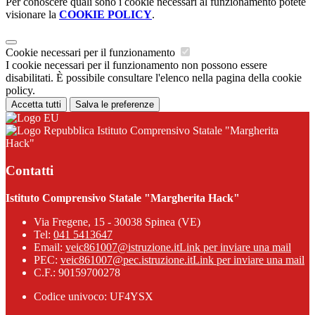
Per conoscere quali sono i cookie necessari al funzionamento potete
visionare la
COOKIE POLICY
.
Cookie necessari per il funzionamento
I cookie necessari per il funzionamento non possono essere
disabilitati. È possibile consultare l'elenco nella pagina della cookie
policy.
Accetta tutti
Salva le preferenze
Istituto Comprensivo Statale "Margherita
Hack"
Contatti
Istituto Comprensivo Statale "Margherita Hack"
Via Fregene, 15 - 30038 Spinea (VE)
Tel:
041 5413647
Email:
veic861007@istruzione.it
Link per inviare una mail
PEC:
veic861007@pec.istruzione.it
Link per inviare una mail
C.F.: 90159700278
Codice univoco: UF4YSX