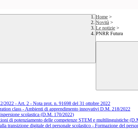
Home
>
Novità
>
Le notizie
>
PNRR Futura
2022 - Art. 2 - Nota prot. n. 91698 del 31 ottobre 2022
ation class - Ambienti di apprendimento innovativi D.M. 218/2022
ispersione scolastica (D.M. 170/2022)
oni di potenziamento delle competenze STEM e multilinguistiche (D.
la transizione digitale del personale scolastico - Formazione del person