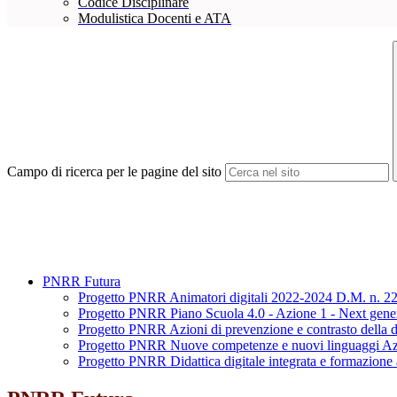
Codice Disciplinare
Modulistica Docenti e ATA
Campo di ricerca per le pagine del sito
PNRR Futura
Progetto PNRR Animatori digitali 2022-2024 D.M. n. 222/
Progetto PNRR Piano Scuola 4.0 - Azione 1 - Next gener
Progetto PNRR Azioni di prevenzione e contrasto della d
Progetto PNRR Nuove competenze e nuovi linguaggi Azi
Progetto PNRR Didattica digitale integrata e formazione al