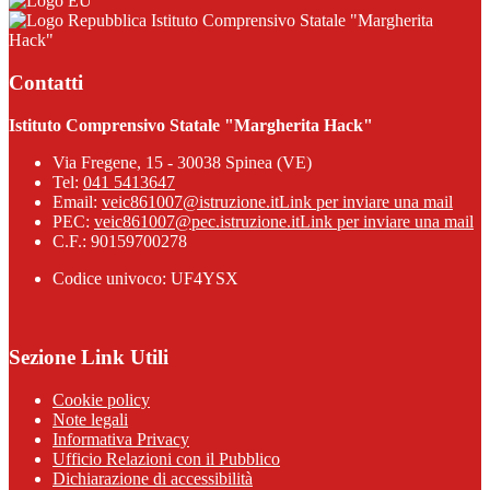
Istituto Comprensivo Statale "Margherita
Hack"
Contatti
Istituto Comprensivo Statale "Margherita Hack"
Via Fregene, 15 - 30038 Spinea (VE)
Tel:
041 5413647
Email:
veic861007@istruzione.it
Link per inviare una mail
PEC:
veic861007@pec.istruzione.it
Link per inviare una mail
C.F.: 90159700278
Codice univoco: UF4YSX
Sezione Link Utili
Cookie policy
Note legali
Informativa Privacy
Ufficio Relazioni con il Pubblico
Dichiarazione di accessibilità